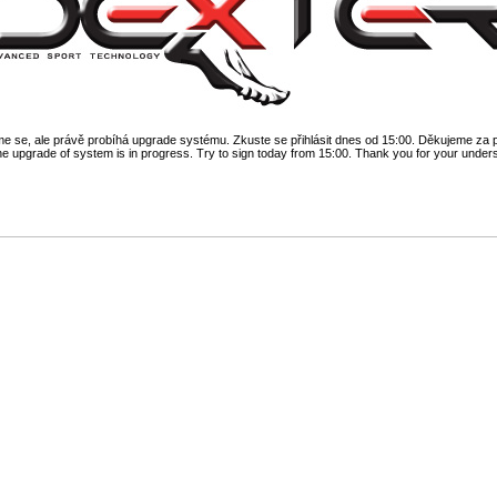
 se, ale právě probíhá upgrade systému. Zkuste se přihlásit dnes od 15:00. Děkujeme za 
he upgrade of system is in progress. Try to sign today from 15:00. Thank you for your under