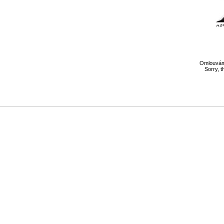
Omlouváme
Sorry, t