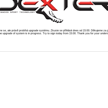
 se, ale právě probíhá upgrade systému. Zkuste se přihlásit dnes od 15:00. Děkujeme za 
he upgrade of system is in progress. Try to sign today from 15:00. Thank you for your under