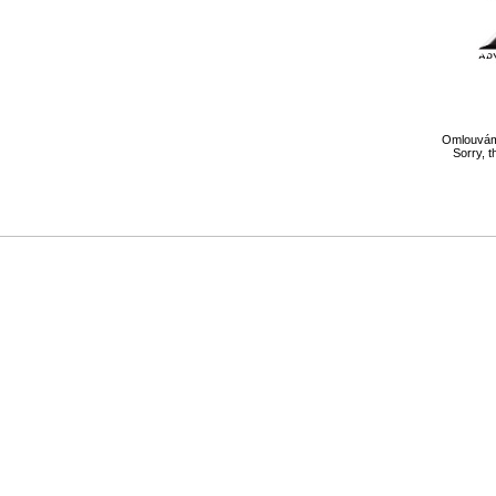
Omlouváme
Sorry, t