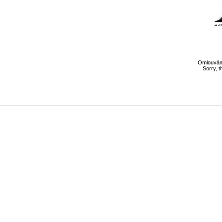
Omlouváme
Sorry, t