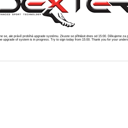
 se, ale právě probíhá upgrade systému. Zkuste se přihlásit dnes od 15:00. Děkujeme za 
he upgrade of system is in progress. Try to sign today from 15:00. Thank you for your under