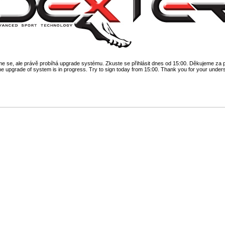
 se, ale právě probíhá upgrade systému. Zkuste se přihlásit dnes od 15:00. Děkujeme za 
he upgrade of system is in progress. Try to sign today from 15:00. Thank you for your under