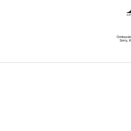
Omlouváme
Sorry, t