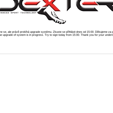
 se, ale právě probíhá upgrade systému. Zkuste se přihlásit dnes od 15:00. Děkujeme za 
he upgrade of system is in progress. Try to sign today from 15:00. Thank you for your under