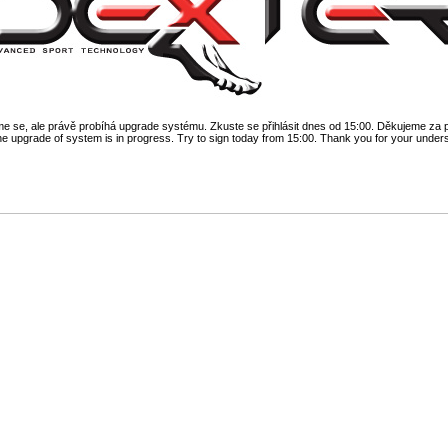
 se, ale právě probíhá upgrade systému. Zkuste se přihlásit dnes od 15:00. Děkujeme za 
he upgrade of system is in progress. Try to sign today from 15:00. Thank you for your under