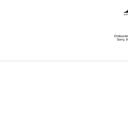
Omlouváme
Sorry, t