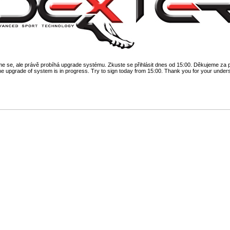
 se, ale právě probíhá upgrade systému. Zkuste se přihlásit dnes od 15:00. Děkujeme za 
he upgrade of system is in progress. Try to sign today from 15:00. Thank you for your under