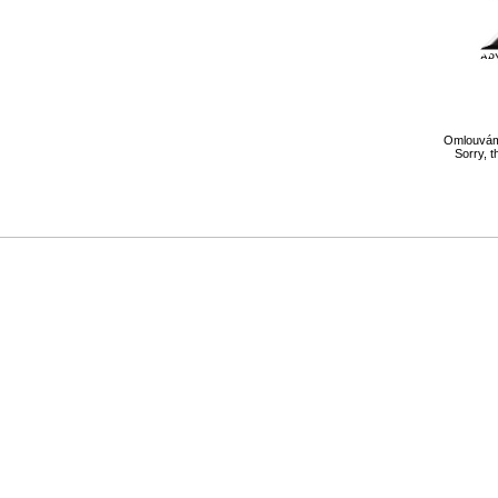
Omlouváme
Sorry, t