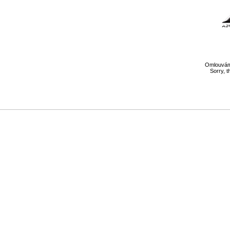
Omlouváme
Sorry, t