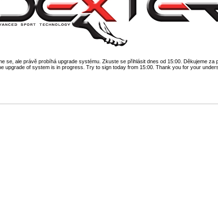
 se, ale právě probíhá upgrade systému. Zkuste se přihlásit dnes od 15:00. Děkujeme za 
he upgrade of system is in progress. Try to sign today from 15:00. Thank you for your under