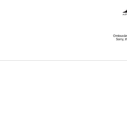
Omlouváme
Sorry, t