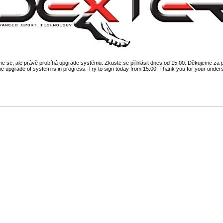
 se, ale právě probíhá upgrade systému. Zkuste se přihlásit dnes od 15:00. Děkujeme za 
he upgrade of system is in progress. Try to sign today from 15:00. Thank you for your under