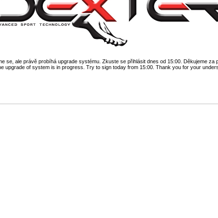
 se, ale právě probíhá upgrade systému. Zkuste se přihlásit dnes od 15:00. Děkujeme za 
he upgrade of system is in progress. Try to sign today from 15:00. Thank you for your under