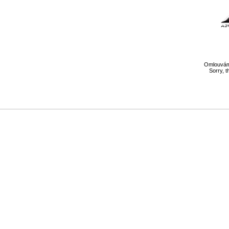
Omlouváme
Sorry, t