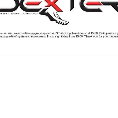
 se, ale právě probíhá upgrade systému. Zkuste se přihlásit dnes od 15:00. Děkujeme za 
he upgrade of system is in progress. Try to sign today from 15:00. Thank you for your under