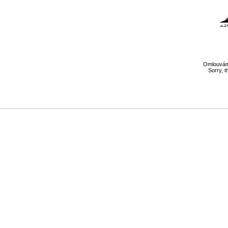
Omlouváme
Sorry, t