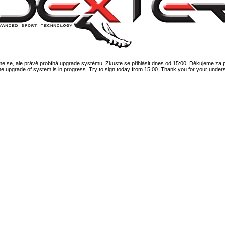
 se, ale právě probíhá upgrade systému. Zkuste se přihlásit dnes od 15:00. Děkujeme za 
he upgrade of system is in progress. Try to sign today from 15:00. Thank you for your under