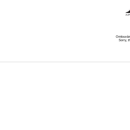
Omlouváme
Sorry, t