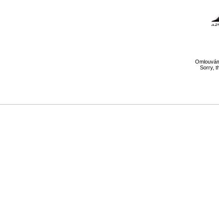
Omlouváme
Sorry, t