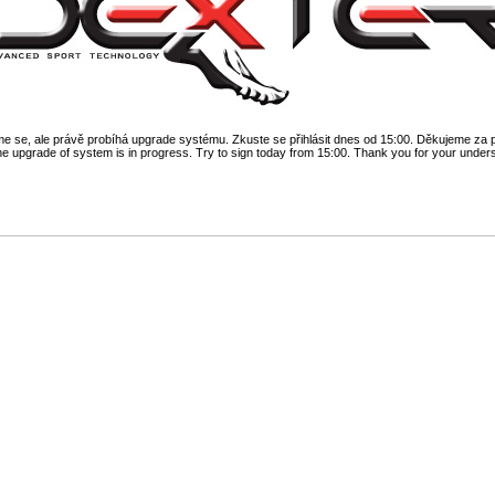
 se, ale právě probíhá upgrade systému. Zkuste se přihlásit dnes od 15:00. Děkujeme za 
he upgrade of system is in progress. Try to sign today from 15:00. Thank you for your under