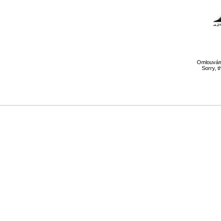
Omlouváme
Sorry, t