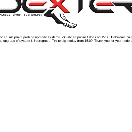
 se, ale právě probíhá upgrade systému. Zkuste se přihlásit dnes od 15:00. Děkujeme za 
he upgrade of system is in progress. Try to sign today from 15:00. Thank you for your under