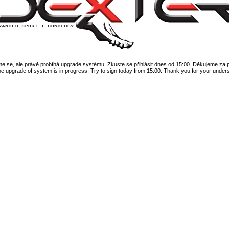
 se, ale právě probíhá upgrade systému. Zkuste se přihlásit dnes od 15:00. Děkujeme za 
he upgrade of system is in progress. Try to sign today from 15:00. Thank you for your under