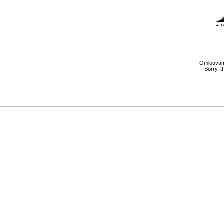
Omlouváme
Sorry, t