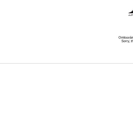
Omlouváme
Sorry, t