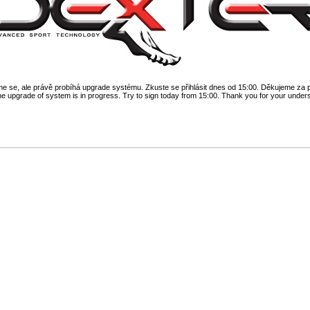
 se, ale právě probíhá upgrade systému. Zkuste se přihlásit dnes od 15:00. Děkujeme za 
he upgrade of system is in progress. Try to sign today from 15:00. Thank you for your under