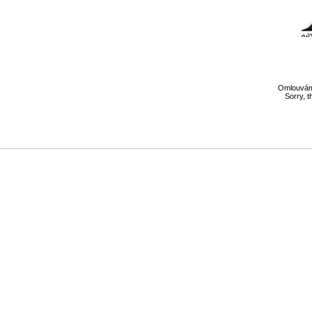
Omlouváme
Sorry, t