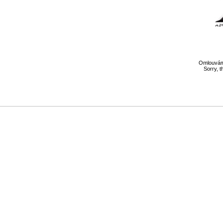
Omlouváme
Sorry, t