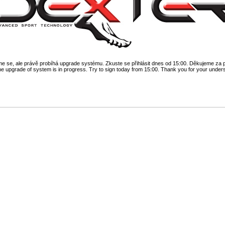
 se, ale právě probíhá upgrade systému. Zkuste se přihlásit dnes od 15:00. Děkujeme za 
he upgrade of system is in progress. Try to sign today from 15:00. Thank you for your under