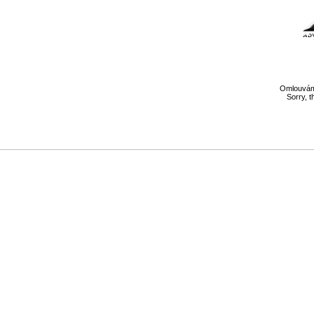
Omlouváme
Sorry, t