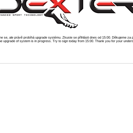
 se, ale právě probíhá upgrade systému. Zkuste se přihlásit dnes od 15:00. Děkujeme za 
he upgrade of system is in progress. Try to sign today from 15:00. Thank you for your under