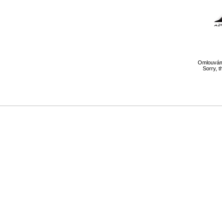
Omlouváme
Sorry, t