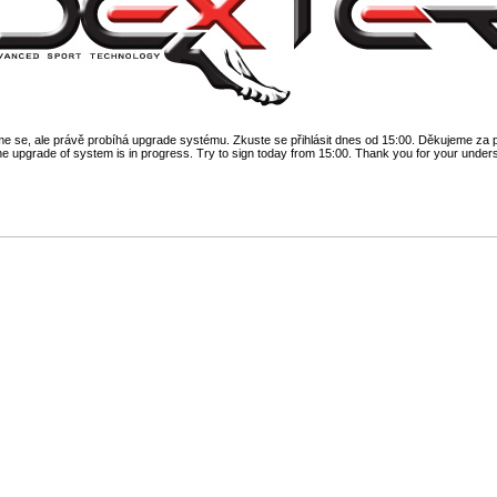
 se, ale právě probíhá upgrade systému. Zkuste se přihlásit dnes od 15:00. Děkujeme za 
he upgrade of system is in progress. Try to sign today from 15:00. Thank you for your under