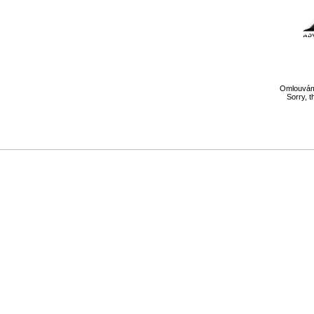
Omlouváme
Sorry, t