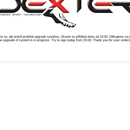
 se, ale právě probíhá upgrade systému. Zkuste se přihlásit dnes od 15:00. Děkujeme za 
he upgrade of system is in progress. Try to sign today from 15:00. Thank you for your under