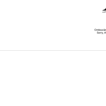
Omlouváme
Sorry, t