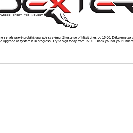
 se, ale právě probíhá upgrade systému. Zkuste se přihlásit dnes od 15:00. Děkujeme za 
he upgrade of system is in progress. Try to sign today from 15:00. Thank you for your under