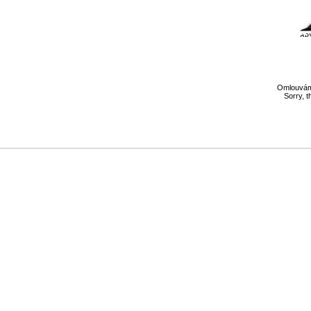
Omlouváme
Sorry, t