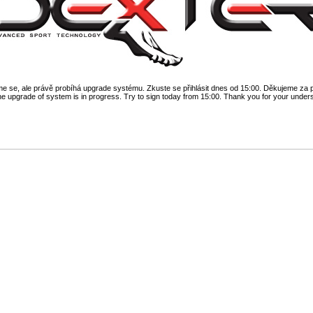
 se, ale právě probíhá upgrade systému. Zkuste se přihlásit dnes od 15:00. Děkujeme za 
he upgrade of system is in progress. Try to sign today from 15:00. Thank you for your under