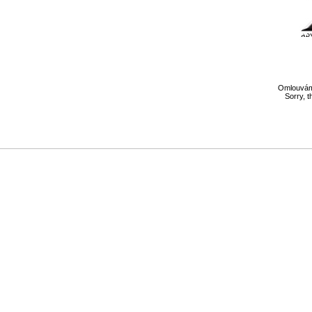
Omlouváme
Sorry, t