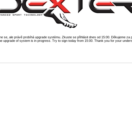
 se, ale právě probíhá upgrade systému. Zkuste se přihlásit dnes od 15:00. Děkujeme za 
he upgrade of system is in progress. Try to sign today from 15:00. Thank you for your under