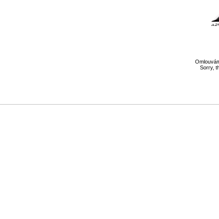
Omlouváme
Sorry, t