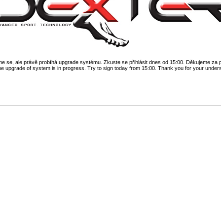
 se, ale právě probíhá upgrade systému. Zkuste se přihlásit dnes od 15:00. Děkujeme za 
he upgrade of system is in progress. Try to sign today from 15:00. Thank you for your under