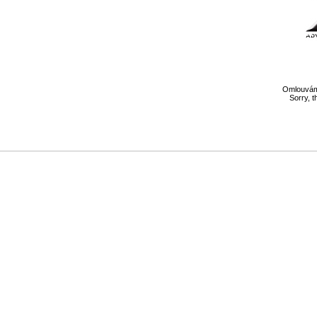
Omlouváme
Sorry, t