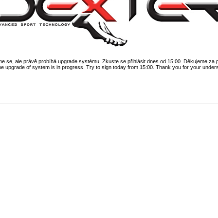
 se, ale právě probíhá upgrade systému. Zkuste se přihlásit dnes od 15:00. Děkujeme za 
he upgrade of system is in progress. Try to sign today from 15:00. Thank you for your under